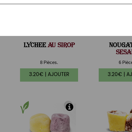
LYCHEE
AU SIROP
NOUGA
SESA
8 Pièces.
6 Pièc
3.20€ | AJOUTER
3.20€ | A