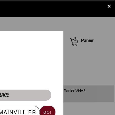
×
Se connecter /
Panier
S'inscrire
Panier Vide !