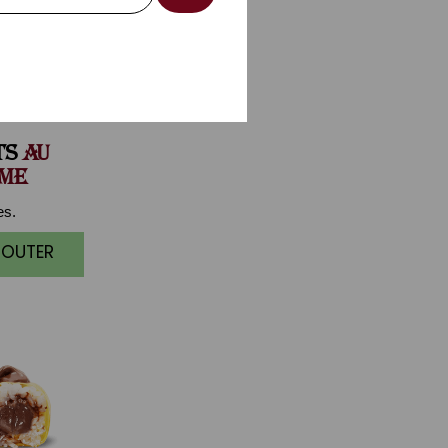
TS
AU
ME
es.
JOUTER