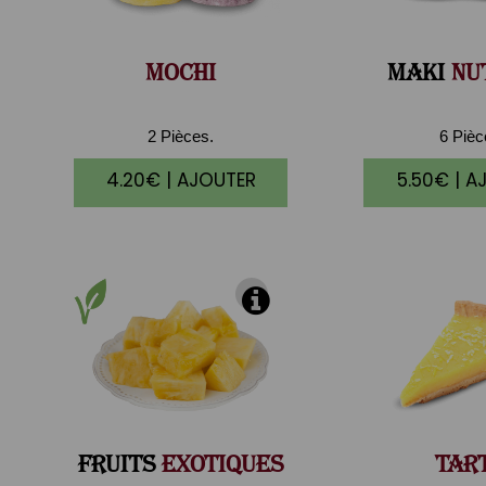
MOCHI
MAKI
NU
2 Pièces.
6 Piè
4.20€ | AJOUTER
5.50€ | A
FRUITS
EXOTIQUES
TAR