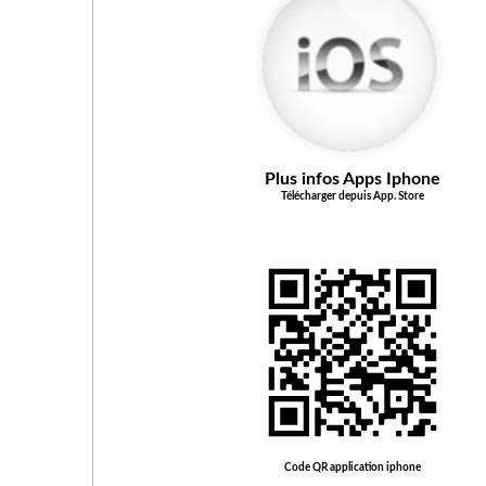
Mobile
Programme
De
Fidélité
Plus infos Apps Iphone
Télécharger depuis App. Store
Vos
Avis
Zones
de
Livraison
Code QR application iphone