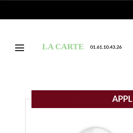
À
Emporter
LA CARTE
01.61.10.43.26
Allergènes
Charte
Qualité
C.G.V
APPL
Contact
Mentions
Légales