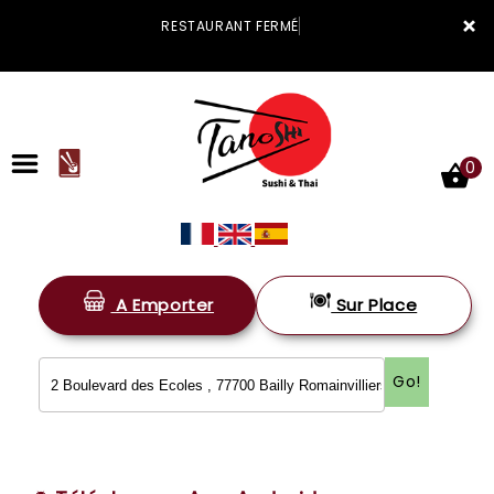
×
RESTAURANT FERMÉ
0
A Emporter
Sur Place
ACCUEIL
LA CARTE
Go!
VOTRE COMPTE
NOTRE RESTAURANT