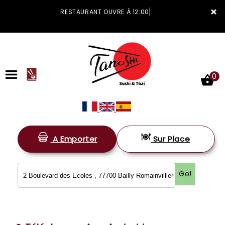
×
RESTAURANT OUVRE À 12:00
0
A Emporter
Sur Place
ACCUEIL
LA CARTE
Go!
VOTRE COMPTE
NOTRE RESTAURANT