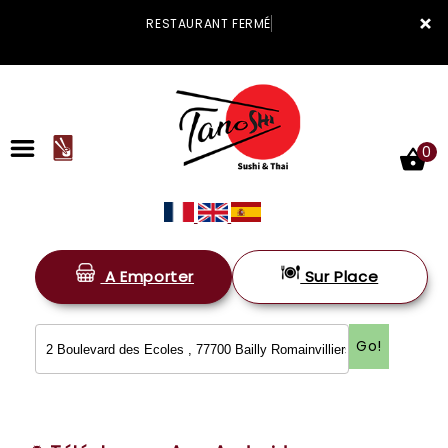
×
RESTAURANT FERMÉ
0
A Emporter
Sur Place
ACCUEIL
LA CARTE
Go!
VOTRE COMPTE
NOTRE RESTAURANT