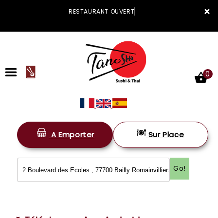
×
RESTAURANT OUVERT
0
A Emporter
Sur Place
ACCUEIL
LA CARTE
Go!
VOTRE COMPTE
NOTRE RESTAURANT