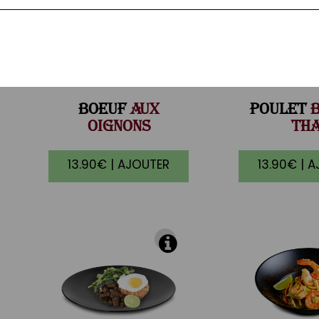
BOEUF
AUX
POULET
B
OIGNONS
THA
13.90€ | AJOUTER
13.90€ | 