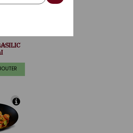
ASILIC
I
AJOUTER