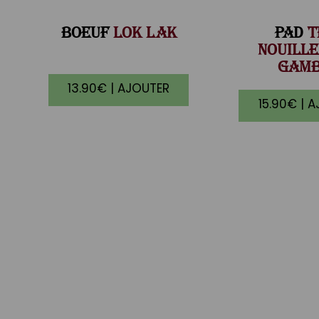
BOEUF
LOK LAK
PAD
T
NOUILLE
GAM
13.90€ | AJOUTER
15.90€ | 