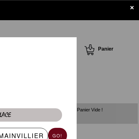
×
Se connecter /
Panier
S'inscrire
Panier Vide !