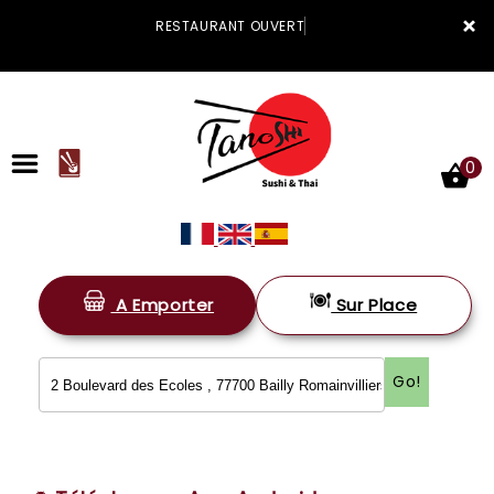
×
RESTAURANT OUVERT
0
A Emporter
Sur Place
ACCUEIL
LA CARTE
Go!
VOTRE COMPTE
NOTRE RESTAURANT