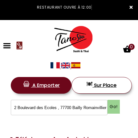
×
RESTAURANT OUVRE À 12:00
0
A Emporter
Sur Place
ACCUEIL
LA CARTE
Go!
VOTRE COMPTE
NOTRE RESTAURANT