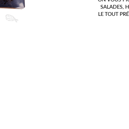
PRODUITS ET CHALL
AU LONG DE L'AN
PLUS GRANDES MI
RAISONS QUE N
D'INNOVER 