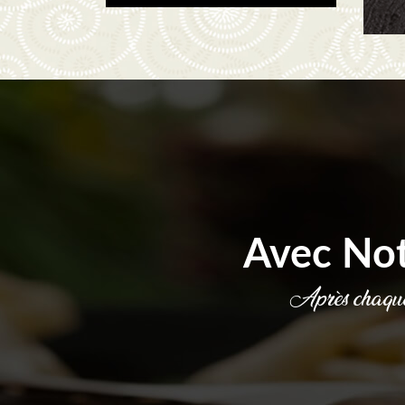
Avec No
Après chaque 