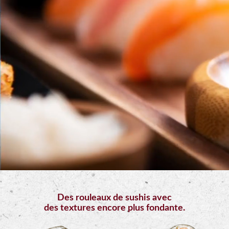
Mobile
Programme
De
Fidélité
Vos
Avis
Zones
de
Livraison
Des rouleaux de sushis avec
des textures encore plus fondante.