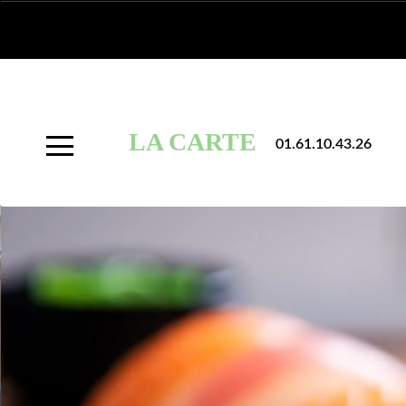
À
Emporter
LA CARTE
01.61.10.43.26
Allergènes
Charte
Qualité
C.G.V
Contact
Mentions
Légales