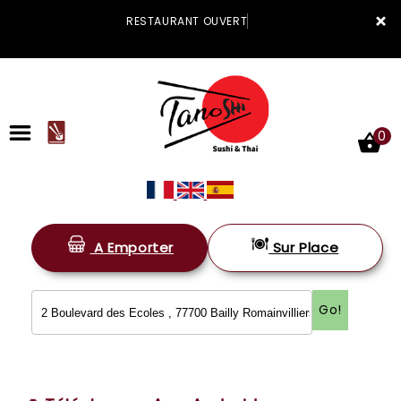
×
RESTAURANT OUVERT
0
A Emporter
Sur Place
ACCUEIL
LA CARTE
Go!
VOTRE COMPTE
NOTRE RESTAURANT