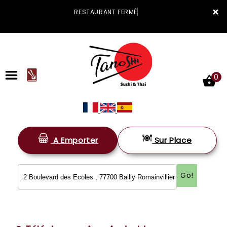
×
RESTAURANT FERMÉ
0
A Emporter
Sur Place
ACCUEIL
LA CARTE
Go!
VOTRE COMPTE
NOTRE RESTAURANT