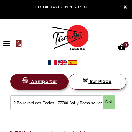
×
RESTAURANT OUVRE À 12:00
0
A Emporter
Sur Place
ACCUEIL
LA CARTE
Go!
VOTRE COMPTE
NOTRE RESTAURANT