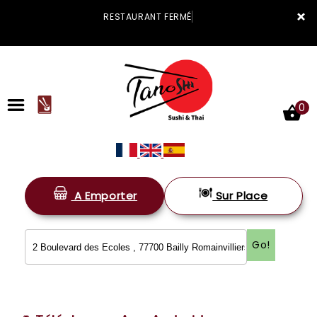
×
RESTAURANT FERMÉ
0
A Emporter
Sur Place
ACCUEIL
LA CARTE
Go!
VOTRE COMPTE
NOTRE RESTAURANT