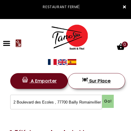
×
RESTAURANT FERMÉ
0
A Emporter
Sur Place
ACCUEIL
LA CARTE
Go!
VOTRE COMPTE
NOTRE RESTAURANT