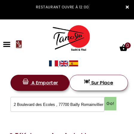
×
RESTAURANT OUVRE À 12:00
0
A Emporter
Sur Place
ACCUEIL
LA CARTE
Go!
VOTRE COMPTE
NOTRE RESTAURANT