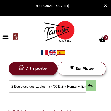
×
RESTAURANT OUVERT
0
A Emporter
Sur Place
ACCUEIL
LA CARTE
Go!
VOTRE COMPTE
NOTRE RESTAURANT