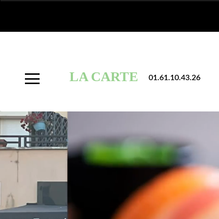
À
Emporter
LA CARTE
01.61.10.43.26
Allergènes
Charte
Qualité
C.G.V
Contact
Mentions
Légales