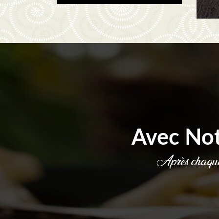
Avec No
Après chaque 