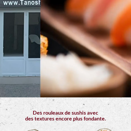
Mobile
Programme
De
Fidélité
Vos
Avis
Zones
de
Livraison
Des rouleaux de sushis avec
des textures encore plus fondante.