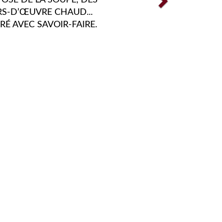
LENGER VOS PAPILLES TOUT
NÉE FONT PARTIE DE NOS
SSIONS. C'EST POUR CES
OUS FAISONS EN SORTE
 PERPÉTUELLEMENT.