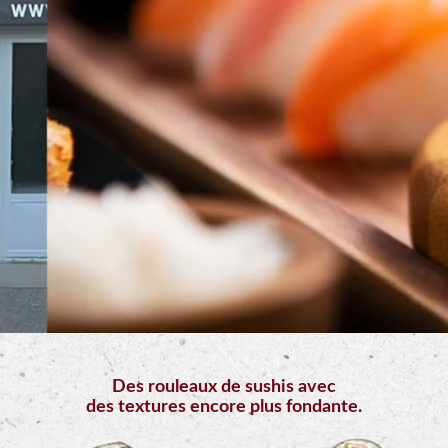
Mobile
Programme
De
Fidélité
Vos
Avis
Zones
de
Livraison
Des rouleaux de sushis avec
des textures encore plus fondante.