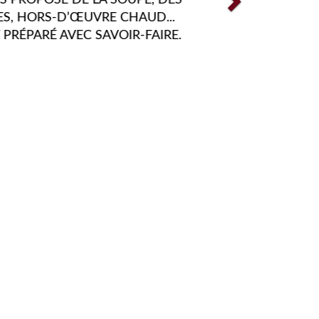
ITS ET CHALLENGER VOS PAPILLES TOUT
ONG DE L'ANNÉE FONT PARTIE DE NOS
S GRANDES MISSIONS. C'EST POUR CES
ISONS QUE NOUS FAISONS EN SORTE
D'INNOVER PERPÉTUELLEMENT.