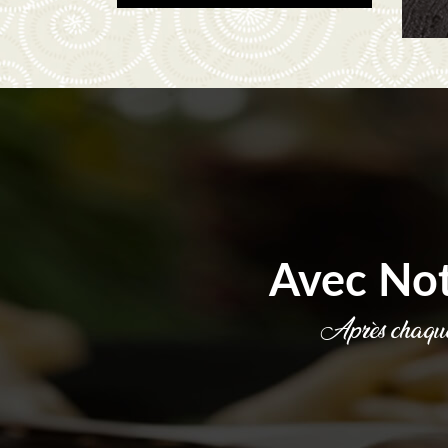
Avec No
Après chaque 