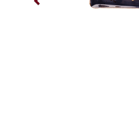
...
IRE.