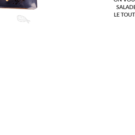
PRODU
AU L
PLU
RA