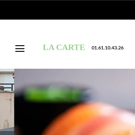
À
Emporter
LA CARTE
01.61.10.43.26
Allergènes
Charte
Qualité
C.G.V
Contact
Mentions
Légales