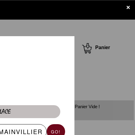
×
Se connecter /
Panier
S'inscrire
Panier Vide !