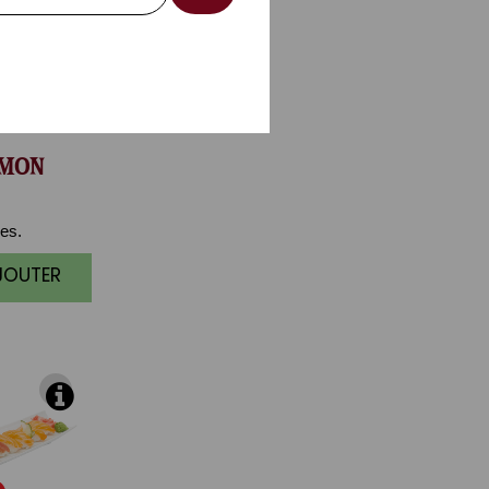
MON
es.
AJOUTER