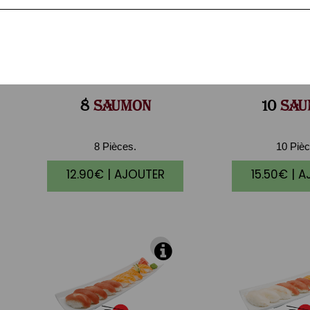
8
SAUMON
10
SAU
8 Pièces.
10 Pièc
12.90€ | AJOUTER
15.50€ | 