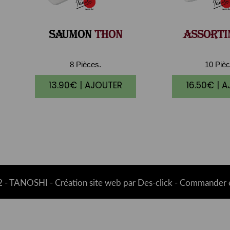
SAUMON
THON
ASSORTI
8 Pièces.
10 Pièc
13.90€ | AJOUTER
16.50€ | 
 -
TANOSHI
- Création site web par
Des-click
-
Commander e