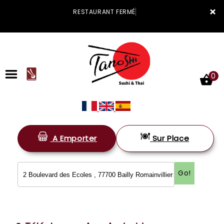
×
RESTAURANT FERMÉ
0
A Emporter
Sur Place
ACCUEIL
LA CARTE
Go!
VOTRE COMPTE
NOTRE RESTAURANT