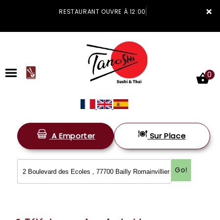
×
RESTAURANT OUVRE À 12:00
0
A Emporter
Sur Place
ACCUEIL
LA CARTE
Go!
VOTRE COMPTE
NOTRE RESTAURANT