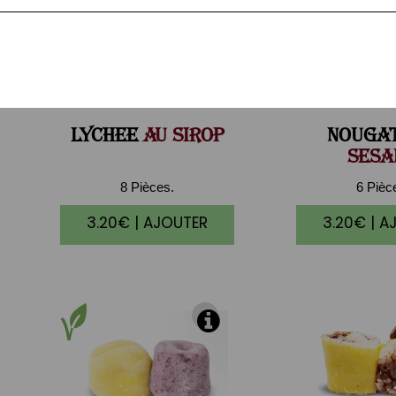
LYCHEE
AU SIROP
NOUGA
SESA
8 Pièces.
6 Pièc
3.20€ | AJOUTER
3.20€ | A