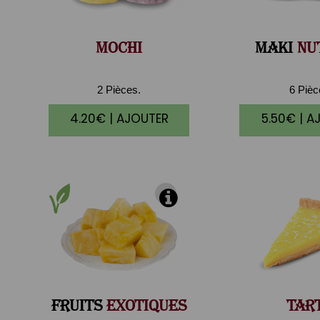
MOCHI
MAKI
NU
2 Pièces.
6 Piè
4.20€ | AJOUTER
5.50€ | A
FRUITS
EXOTIQUES
TAR