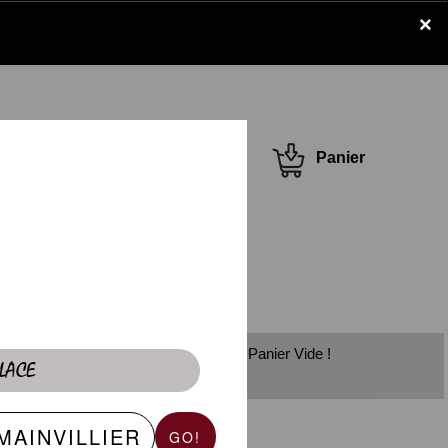
×
Se connecter /
Panier
S'inscrire
Panier Vide !