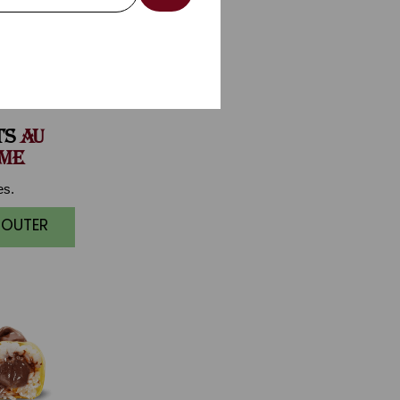
TS
AU
ME
es.
JOUTER