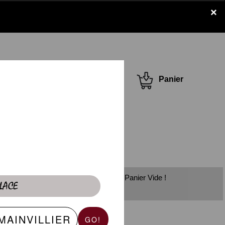
×
Se connecter /
Panier
S'inscrire
Panier Vide !