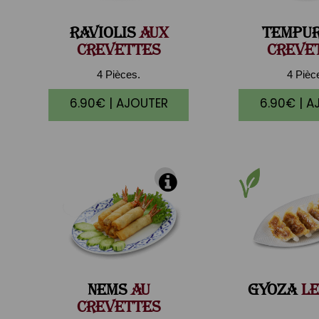
RAVIOLIS
AUX
TEMPU
CREVETTES
CREVE
4 Pièces.
4 Pièc
6.90€ | AJOUTER
6.90€ | A
NEMS
AU
GYOZA
LE
CREVETTES