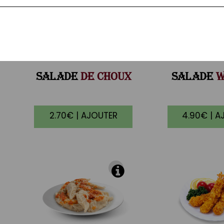
SALADE
DE CHOUX
SALADE
W
2.70€ | AJOUTER
4.90€ | A