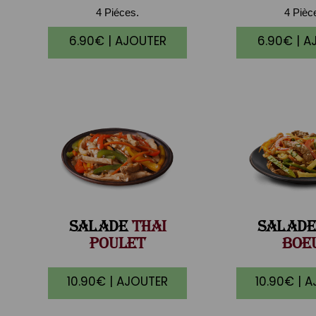
4 Piéces.
4 Pièc
6.90€ | AJOUTER
6.90€ | A
SALADE
THAI
SALADE
POULET
BOE
10.90€ | AJOUTER
10.90€ | 