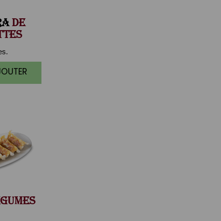
RA
DE
TTES
es.
JOUTER
GUMES