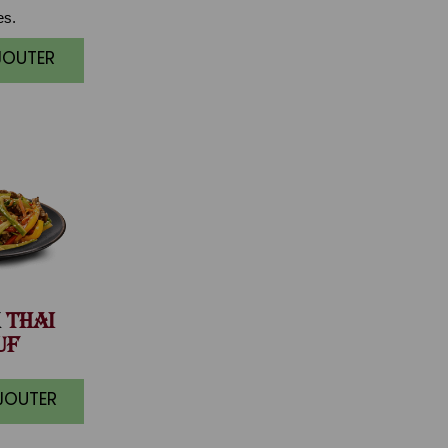
es.
JOUTER
THAI
UF
AJOUTER