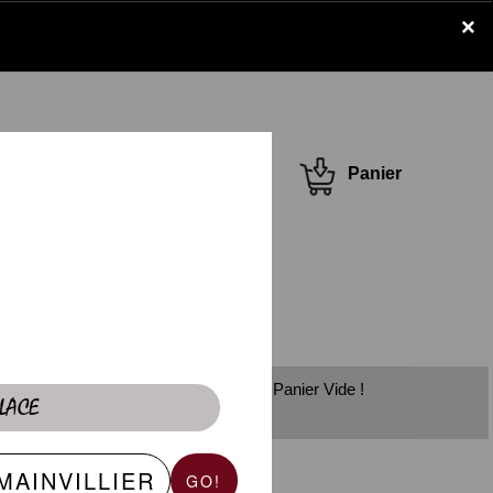
×
Se connecter /
Panier
S'inscrire
Panier Vide !