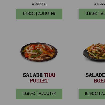
4 Piéces.
4 Pièc
6.90€ | AJOUTER
6.90€ | A
SALADE
THAI
SALADE
POULET
BOE
10.90€ | AJOUTER
10.90€ | 