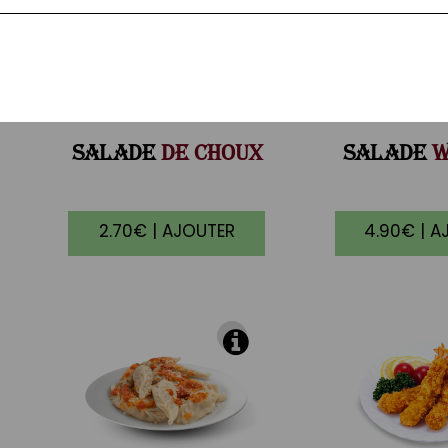
SALADE
DE CHOUX
SALADE
W
2.70€ | AJOUTER
4.90€ | A