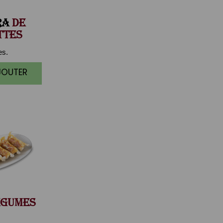
RA
DE
TTES
es.
JOUTER
GUMES