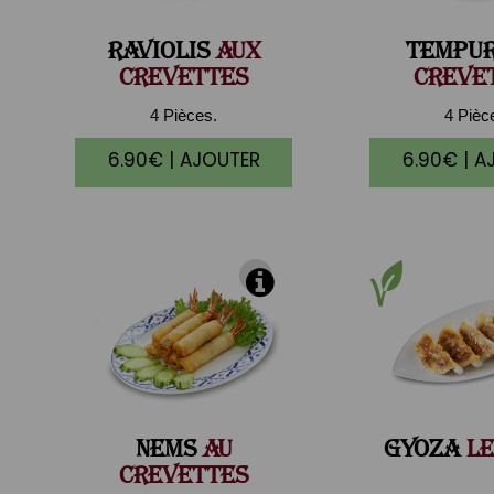
RAVIOLIS
AUX
TEMPU
CREVETTES
CREVE
4 Pièces.
4 Pièc
6.90€ | AJOUTER
6.90€ | A
NEMS
AU
GYOZA
LE
CREVETTES