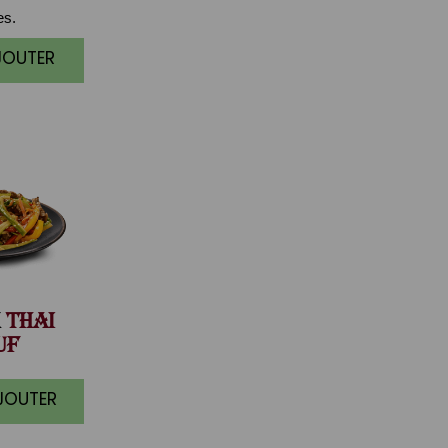
es.
JOUTER
THAI
UF
AJOUTER