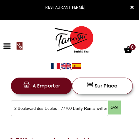
×
RESTAURANT FERMÉ
0
A Emporter
Sur Place
ACCUEIL
LA CARTE
Go!
VOTRE COMPTE
NOTRE RESTAURANT