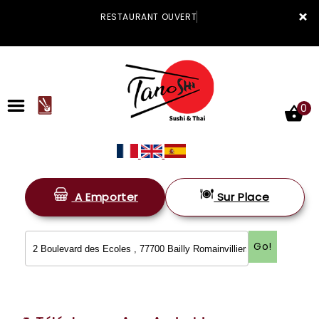
×
RESTAURANT OUVERT
0
A Emporter
Sur Place
ACCUEIL
LA CARTE
Go!
VOTRE COMPTE
NOTRE RESTAURANT