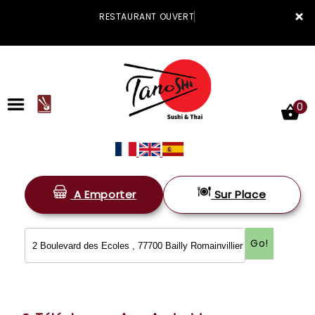
×
RESTAURANT OUVERT
0
A Emporter
Sur Place
ACCUEIL
LA CARTE
Go!
VOTRE COMPTE
NOTRE RESTAURANT