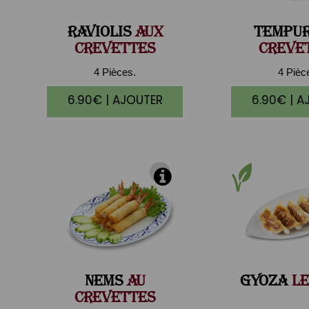
RAVIOLIS
AUX
TEMPU
CREVETTES
CREVE
4 Pièces.
4 Pièc
6.90€ | AJOUTER
6.90€ | A
NEMS
AU
GYOZA
LE
CREVETTES