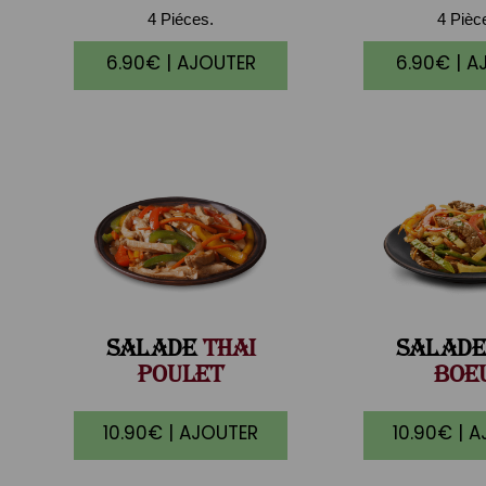
4 Piéces.
4 Pièc
6.90€ | AJOUTER
6.90€ | A
SALADE
THAI
SALADE
POULET
BOE
10.90€ | AJOUTER
10.90€ | 