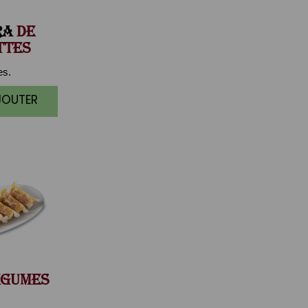
RA
DE
TTES
es.
JOUTER
GUMES