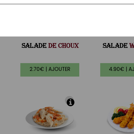
SALADE
DE CHOUX
SALADE
W
2.70€ | AJOUTER
4.90€ | A