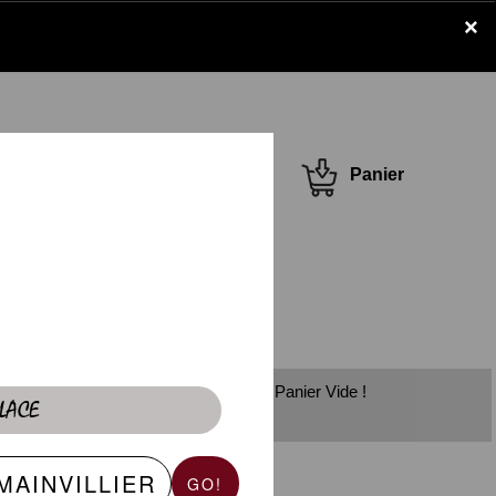
×
Se connecter /
Panier
S'inscrire
Panier Vide !