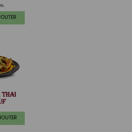
es.
JOUTER
THAI
UF
AJOUTER