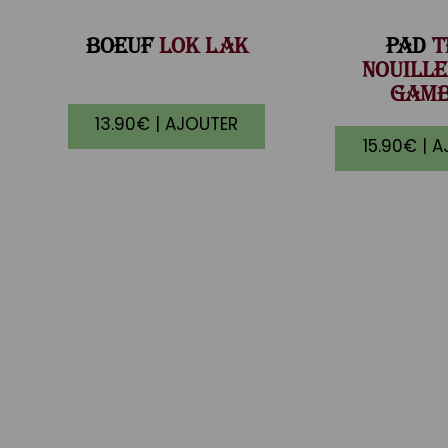
BOEUF
LOK LAK
PAD
T
NOUILLE
GAM
13.90€ | AJOUTER
15.90€ | 