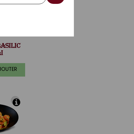
ASILIC
I
AJOUTER