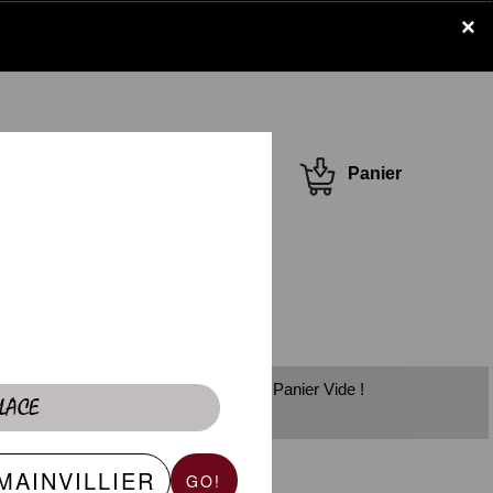
×
Se connecter /
Panier
S'inscrire
Panier Vide !