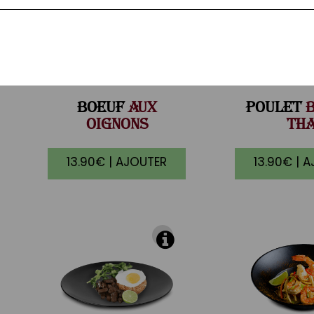
BOEUF
AUX
POULET
B
OIGNONS
THA
13.90€ | AJOUTER
13.90€ | 