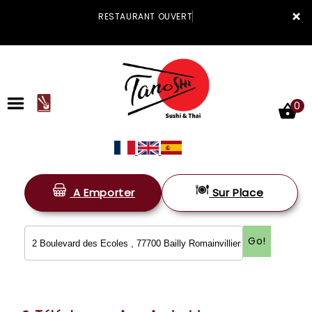
×
RESTAURANT OUVERT
0
A Emporter
Sur Place
ACCUEIL
LA CARTE
Go!
VOTRE COMPTE
NOTRE RESTAURANT