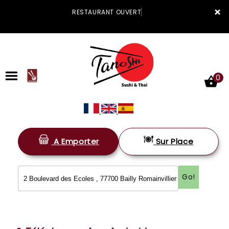
×
RESTAURANT OUVERT
0
A Emporter
Sur Place
ACCUEIL
LA CARTE
Go!
VOTRE COMPTE
NOTRE RESTAURANT