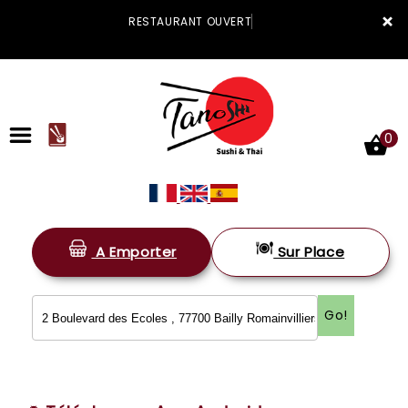
×
RESTAURANT OUVERT
0
A Emporter
Sur Place
ACCUEIL
LA CARTE
Go!
VOTRE COMPTE
NOTRE RESTAURANT