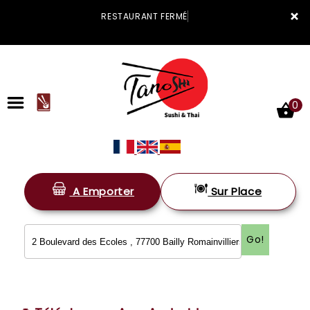
×
RESTAURANT FERMÉ
0
A Emporter
Sur Place
ACCUEIL
LA CARTE
Go!
VOTRE COMPTE
NOTRE RESTAURANT