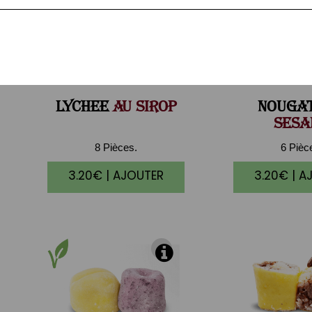
LYCHEE
AU SIROP
NOUGA
SESA
8 Pièces.
6 Pièc
3.20€ | AJOUTER
3.20€ | A