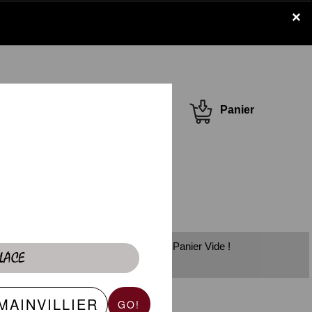
×
Se connecter /
Panier
S'inscrire
Panier Vide !