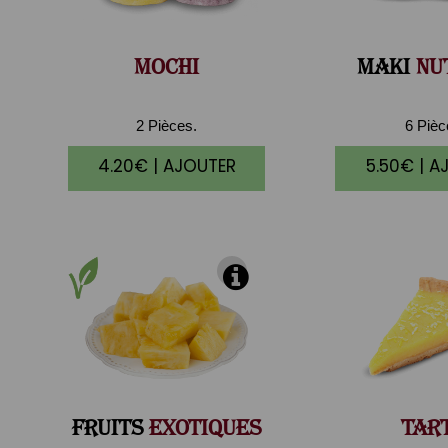
MOCHI
MAKI
NU
2 Pièces.
6 Piè
4.20€ | AJOUTER
5.50€ | A
FRUITS
EXOTIQUES
TAR