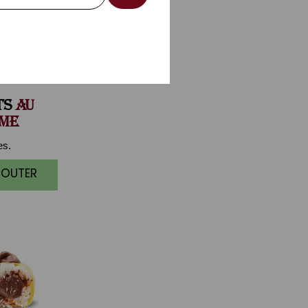
TS
AU
ME
es.
JOUTER