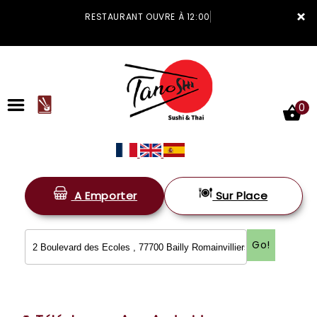
×
RESTAURANT OUVRE À 12:00
0
A Emporter
Sur Place
ACCUEIL
LA CARTE
Go!
VOTRE COMPTE
NOTRE RESTAURANT