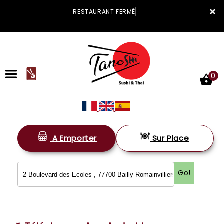
×
RESTAURANT FERMÉ
0
A Emporter
Sur Place
ACCUEIL
LA CARTE
Go!
VOTRE COMPTE
NOTRE RESTAURANT