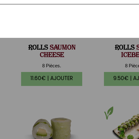
ROLLS
SAUMON
ROLLS
S
CHEESE
ICEB
8 Pièces.
8 Pièc
11.60€ | AJOUTER
9.50€ | A