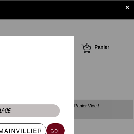
×
Se connecter /
Panier
S'inscrire
Panier Vide !