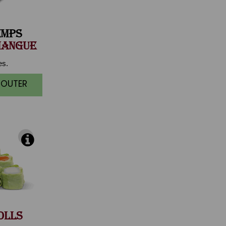
EMPS
MANGUE
es.
AJOUTER
OLLS