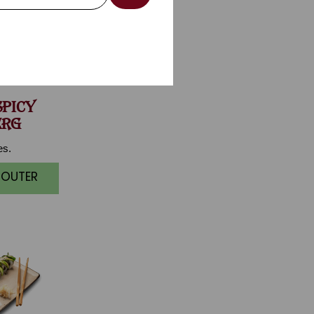
PICY
ERG
es.
JOUTER