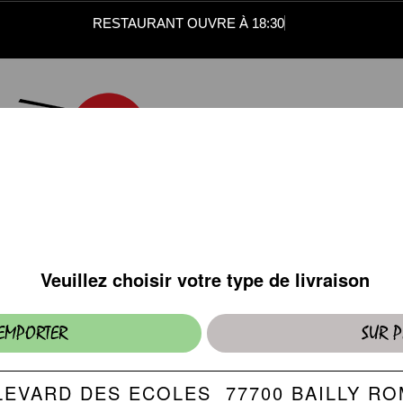
RESTAURANT OUVRE À 18:30
CHIRASHI
Riz vinaigré nappé de tranches de poisson)