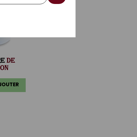
RE
DE
ON
AJOUTER