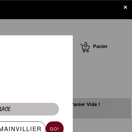
×
Se connecter /
Panier
S'inscrire
Panier Vide !